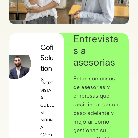
Entrevista
Cofi
Gru
s a
Solu
po
asesorías
tion
+Su
s
árez
Estos son casos
ENTRE
ENTRE
de asesorías y
VISTA
VISTA
empresas que
A
A
decidieron dar un
GUILLE
DIMAS
paso adelante y
M
SUÁRE
MOLIN
Z
mejorar cómo
Creci
A
gestionan su
mient
Cóm