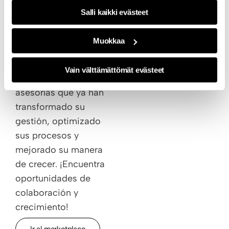
En nuestro
Salli kaikki evästeet
marketplace
encontrarás mucho
Muokkaa
más que visibilidad:
encontrarás conexión
Vain välttämättömät evästeet
con una comunidad de
asesorías que ya han
transformado su
gestión, optimizado
sus procesos y
mejorado su manera
de crecer. ¡Encuentra
oportunidades de
colaboración y
crecimiento!
Ir al marketplace