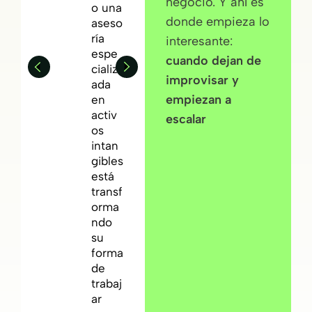
negocio. Y ahí es
o con
o una
donde empieza lo
criter
aseso
io
:
ría
interesante:
cómo
espe
cuando dejan de
la
cializ
improvisar y
tecno
ada
logía
empiezan a
en
poten
activ
escalar
cia
os
result
intan
ados
gibles
y
está
libera
transf
tiemp
orma
o
ndo
para
su
acom
forma
pañar
de
mejor
trabaj
a
ar