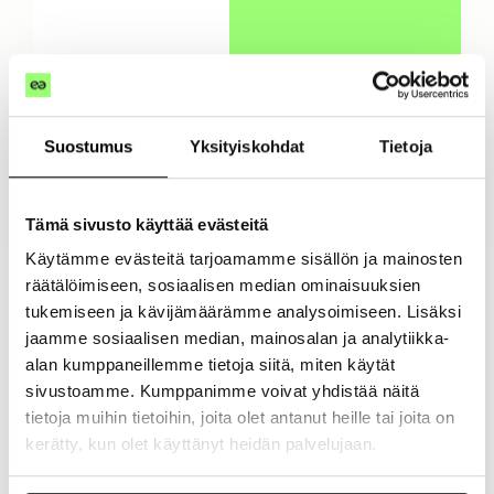
cada
client
e.
Suostumus
Yksityiskohdat
Tietoja
ASESORÍAS
Únete al
marketplace
Tämä sivusto käyttää evästeitä
de asesorías
Käytämme evästeitä tarjoamamme sisällön ja mainosten
räätälöimiseen, sosiaalisen median ominaisuuksien
¿Quieres pertenecer a
tukemiseen ja kävijämäärämme analysoimiseen. Lisäksi
la red de asesorías que
jaamme sosiaalisen median, mainosalan ja analytiikka-
han dado el paso hacia
alan kumppaneillemme tietoja siitä, miten käytät
una forma de trabajar
sivustoamme. Kumppanimme voivat yhdistää näitä
más eficiente,
tietoja muihin tietoihin, joita olet antanut heille tai joita on
kerätty, kun olet käyttänyt heidän palvelujaan.
ordenada y escalable?