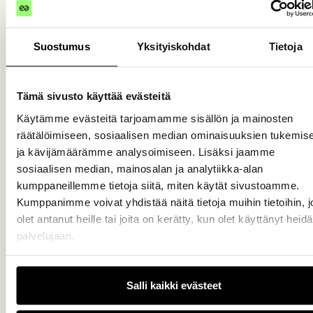
Premium+
Suostumus
Yksityiskohdat
Tietoja
Per tenere sotto controllo il tuo studio (max 30 clienti)
€
39,99
€
50
Tämä sivusto käyttää evästeitä
Käytämme evästeitä tarjoamamme sisällön ja mainosten
PROMO LANCIO
räätälöimiseen, sosiaalisen median ominaisuuksien tukemis
ja kävijämäärämme analysoimiseen. Lisäksi jaamme
sosiaalisen median, mainosalan ja analytiikka-alan
Profilo partner su
CommercialiStar.it
kumppaneillemme tietoja siitä, miten käytät sivustoamme.
Kumppanimme voivat yhdistää näitä tietoja muihin tietoihin, jo
Personalizzazione del profilo
olet antanut heille tai joita on kerätty, kun olet käyttänyt heid
palvelujaan.
Feedback dei clienti e badge
esclusivi
Gestione rapida delle richieste dei
Salli kaikki evästeet
clienti