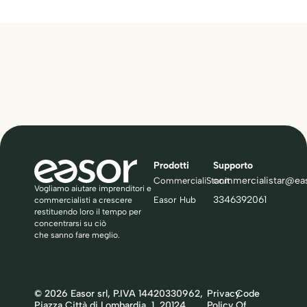
Prodotti
Supporto
commercialistar@ea
CommercialiStar.it
Vogliamo aiutare imprenditori e
3346392061
Easor Hub
commercialisti a crescere
restituendo loro il tempo per
concentrarsi su ciò
che sanno fare meglio.
© 2026 Easor srl, P.IVA 14420330962,
Privacy
Code
Piazza Città di Lombardia, 1, 20124
Policy
Of