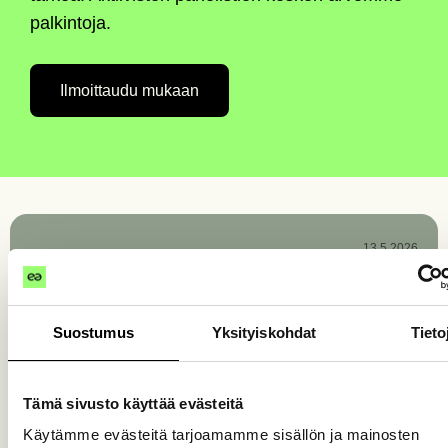
palkintoja.
Ilmoittaudu mukaan
13.5.2026
Sähköposti- ja paperilaskujen
Suostumus
Yksityiskohdat
Tieto
skannausosoitteet muuttuvat
Verkkolaskuoperaattori Maventa vaihtaa
Tämä sivusto käyttää evästeitä
laskujen skannauspalvelun tarjoajaa Suomessa.
Käytämme evästeitä tarjoamamme sisällön ja mainosten
Muutos vaikuttaa yrityksen ostolaskujen