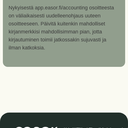
Nykyisestä app.easor.fi/accounting osoitteesta
on väliaikaisesti uudelleenohjaus uuteen
osoitteeseen. Päivitä kuitenkin mahdolliset
kirjanmerkkisi mahdollisimman pian, jotta
kirjautuminen toimii jatkossakin sujuvasti ja
ilman katkoksia.