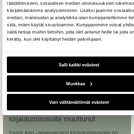
räätälöimiseen, sosiaalisen median ominaisuuksien tukemise
vastaanottamiseen, koska sähköposti- ja
kävijämäärämme analysoimiseen. Lisäksi jaamme sosiaalis
paperilaskujen skannausosoitteet tulevat
median, mainosalan ja analytiikka-alan kumppaneillemme tie
muuttumaan.
Verkkolaskuosoitteet pysyvät
siitä, miten käytät sivustoamme. Kumppanimme voivat yhdis
ennallaan.
näitä tietoja muihin tietoihin, joita olet antanut heille tai joita o
kerätty, kun olet käyttänyt heidän palvelujaan.
Lue mitä tämä tarkoittaa käytännössä
tai katso
lisää Maventan
tiedotteesta
.
Salli kaikki evästeet
Muokkaa
13.4.2026
Vain välttämättömät evästeet
Easor App -selainversion
kirjautumisosoite muuttunut
Easor App -selainversion kirjautumisosoite on