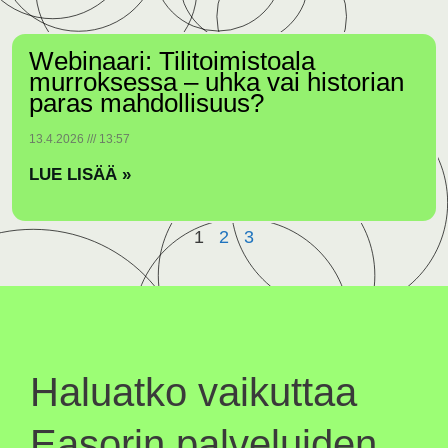
Webinaari: Tilitoimistoala
murroksessa – uhka vai historian
paras mahdollisuus?
13.4.2026
13:57
LUE LISÄÄ »
1
2
3
Haluatko vaikuttaa
Easorin palveluiden