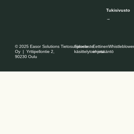
Tukisivusto
→
© 2025 Easor Solutions
Tietosuojaseloste
Seloste
Eettinen
Whistleblowe
Oy | Yrttipellontie 2,
käsittelytoimista
ohjesääntö
90230 Oulu