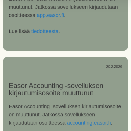
muuttunut. Jatkossa sovellukseen kirjaudutaan
osoitteessa
app.easor.fi
.
Lue lisää
tiedotteesta
.
20.2.2026
Easor Accounting -sovelluksen
kirjautumisosoite muuttunut
Easor Accounting -sovelluksen kirjautumisosoite
on muuttunut. Jatkossa sovellukseen
kirjaudutaan osoitteessa
accounting.easor.fi
.