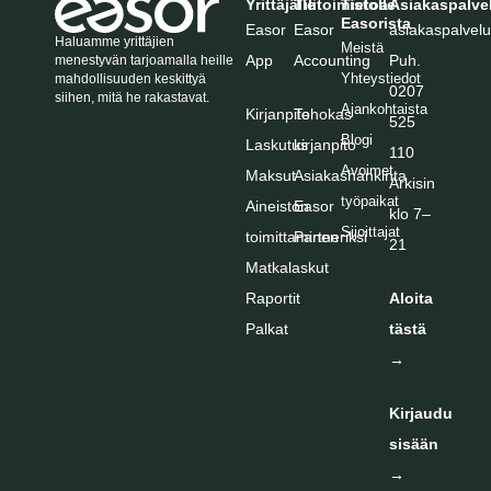
Yrittäjälle
Tilitoimistolle
Tietoa
Asiakaspalve
Easorista
Easor
Easor
asiakaspalve
Haluamme yrittäjien
Meistä
App
Accounting
Puh
.
menestyvän tarjoamalla heille
Yhteystiedot
mahdollisuuden keskittyä
0207
siihen, mitä he rakastavat.
Ajankohtaista
Kirjanpito
Tehokas
525
Blogi
Laskutus
kirjanpito
110
Avoimet
Maksut
Asiakashankinta
Arkisin
työpaikat
Aineiston
Easor
klo 7–
Sijoittajat
toimittaminen
Partneriksi
21
Matkalaskut
Raportit
Aloita
Palkat
tästä
→
Kirjaudu
sisään
→