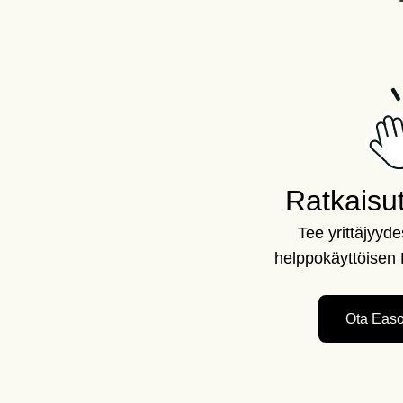
Ratkaisut 
Tee yrittäjyyd
helppokäyttöisen 
Ota Easo