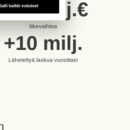
+
20
 milj.€
Salli kaikki evästeet
liikevaihtoa
+
10
 milj.
Lähetettyä laskua vuosittain
n