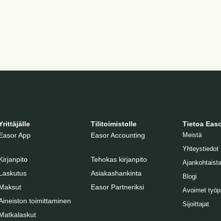
Yrittäjälle
Tilitoimistolle
Tietoa Easo
Easor App
Easor Accounting
Meistä
Yhteystiedot
Kirjanpito
Tehokas kirjanpito
Ajankohtaist
Laskutus
Asiakashankinta
Blogi
Maksut
Easor Partneriksi
Avoimet työp
Aineiston toimittaminen
Sijoittajat
Matkalaskut