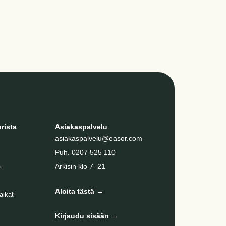
rista
Asiakaspalvelu
asiakaspalvelu@easor.com
Puh
.
0207 525 110
a
Arkisin klo 7–21
Aloita tästä →
aikat
Kirjaudu sisään →