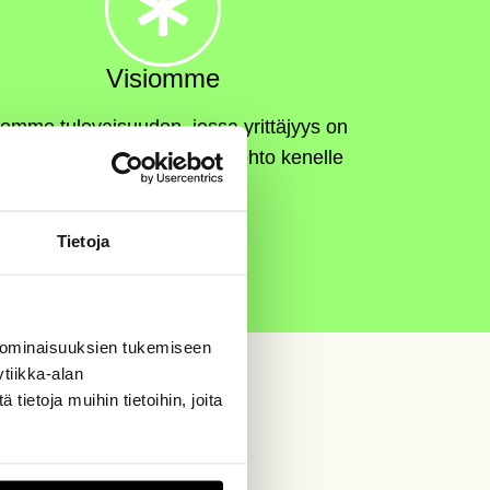
Visiomme
omme tulevaisuuden, jossa yrittäjyys on
elppo ja houkutteleva vaihtoehto kenelle
tahansa.
Tietoja
 ominaisuuksien tukemiseen
tiikka-alan
ietoja muihin tietoihin, joita