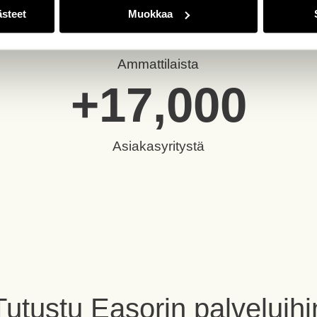
+
140
ästeet
Muokkaa
Ammattilaista
+
17,000
Asiakasyritystä
Tutustu Easorin palveluihi