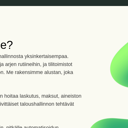
me?
hallinnosta yksinkertaisempaa.
 arjen rutiineihin, ja tilitoimistot
hön. Me rakensimme alustan, joka
an hoitaa laskutus, maksut, aineiston
ivittäiset taloushallinnon tehtävät
in, pitkälle automatisoidun