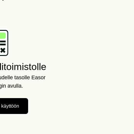
litoimistolle
uudelle tasolle Easor
in avulla.
 käyttöön