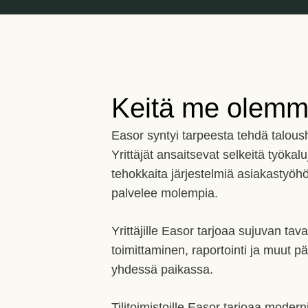
Keitä me olem
Easor syntyi tarpeesta tehdä talous
Yrittäjät ansaitsevat selkeitä työkaluja
tehokkaita järjestelmiä asiakastyö
palvelee molempia.
Yrittäjille Easor tarjoaa sujuvan tav
toimittaminen, raportointi ja muut pä
yhdessä paikassa.
Tilitoimistoille Easor tarjoaa modern