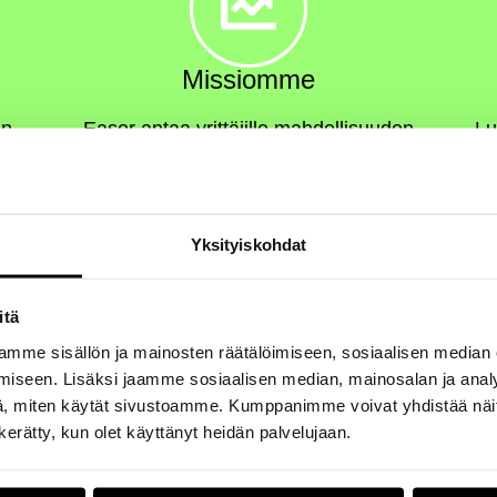
Missiomme
an
Easor antaa yrittäjille mahdollisuuden
Lu
r on
menestyä.
h
 mitä
Yksityiskohdat
itä
mme sisällön ja mainosten räätälöimiseen, sosiaalisen median
iseen. Lisäksi jaamme sosiaalisen median, mainosalan ja analy
, miten käytät sivustoamme. Kumppanimme voivat yhdistää näitä t
n kerätty, kun olet käyttänyt heidän palvelujaan.
Easor lukuina