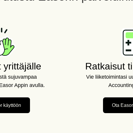
yrittäjälle
Ratkaisut ti
estä sujuvampaa
Vie liiketoimintasi 
Easor Appin avulla.
Accounting
r käyttöön
Ota Easor