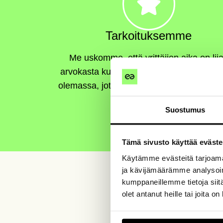
Tarkoituksemme
Me uskomme, että yrittäjien aika on lii
arvokasta kulutettavaksi rutiineihin. Easo
olemassa, jotta yrittäjät voivat tehdä sitä,
rakastavat.
Suostumus
Tämä sivusto käyttää eväste
Käytämme evästeitä tarjoama
ja kävijämäärämme analysoim
kumppaneillemme tietoja siitä
olet antanut heille tai joita o