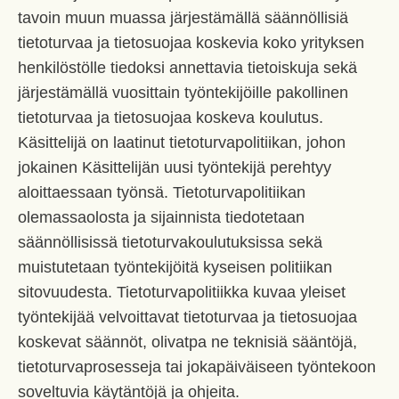
tavoin muun muassa järjestämällä säännöllisiä
tietoturvaa ja tietosuojaa koskevia koko yrityksen
henkilöstölle tiedoksi annettavia tietoiskuja sekä
järjestämällä vuosittain työntekijöille pakollinen
tietoturvaa ja tietosuojaa koskeva koulutus.
Käsittelijä on laatinut tietoturvapolitiikan, johon
jokainen Käsittelijän uusi työntekijä perehtyy
aloittaessaan työnsä. Tietoturvapolitiikan
olemassaolosta ja sijainnista tiedotetaan
säännöllisissä tietoturvakoulutuksissa sekä
muistutetaan työntekijöitä kyseisen politiikan
sitovuudesta. Tietoturvapolitiikka kuvaa yleiset
työntekijää velvoittavat tietoturvaa ja tietosuojaa
koskevat säännöt, olivatpa ne teknisiä sääntöjä,
tietoturvaprosesseja tai jokapäiväiseen työntekoon
soveltuvia käytäntöjä ja ohjeita.