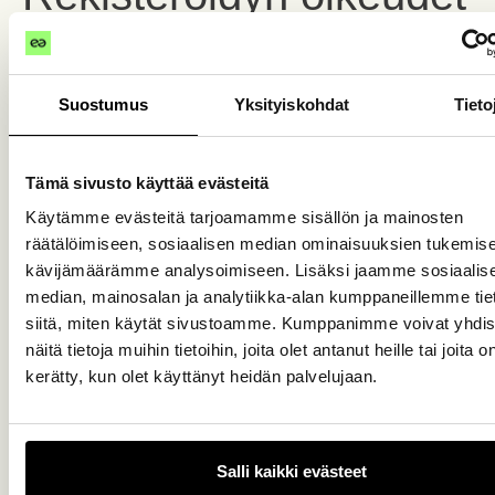
Rekisteröidyllä on Euroopan Unionin tietosuoja-
asetuksen artiklojen 5–21 ja 77 mukaisesti oikeus:
Suostumus
Yksityiskohdat
Tieto
tarkastaa henkilötiedot
tietojen oikaisemiseen
Tämä sivusto käyttää evästeitä
tietojen poistamiseen
Käytämme evästeitä tarjoamamme sisällön ja mainosten
räätälöimiseen, sosiaalisen median ominaisuuksien tukemise
käsittelyn rajoittamiseen
kävijämäärämme analysoimiseen. Lisäksi jaamme sosiaalis
siirtää tiedot järjestelmästä toiseen
median, mainosalan ja analytiikka-alan kumppaneillemme tie
vastustaa henkilötietojensa käsittelyä
siitä, miten käytät sivustoamme. Kumppanimme voivat yhdis
tehdä valitus valvontaviranomaiselle
näitä tietoja muihin tietoihin, joita olet antanut heille tai joita o
kerätty, kun olet käyttänyt heidän palvelujaan.
Niissä tilanteissa, joissa rekisteröity haluaa
tarkastaa tai muuttaa tietojaan Easorin Asiakkaan
omistuksessa olevaan henkilörekisteriin kuuluvista
Salli kaikki evästeet
tiedoista, tulee rekisteröidyn tehdä tietojen