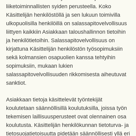
liiketoiminnallisten syiden perusteella. Koko
Käsittelijän henkilöstöllä ja sen lukuun toimivilla
ulkopuolisilla henkilöillä on salassapitovelvollisuus
liittyen kaikkiin Asiakkaan taloushallinnon tietoihin
ja henkilötietoihin. Salassapitovelvollisuus on
kirjattuna Käsittelijän henkilöstön työsopimuksiin
sekä kolmansien osapuolien kanssa tehtyihin
sopimuksiin, mukaan lukien
salassapitovelvollisuuden rikkomisesta aiheutuvat
sanktiot.
Asiakkaan tietoja käsittelevät työntekijät
koulutetaan säännöllisillä koulutuksilla, joissa työn
tekemisen laillisuusperusteet ovat olennainen osa
koulutusta. Käsittelijän henkilökunnan tietoturva- ja
tietosuojatietoisuutta pidetään säännöllisesti yllä eri