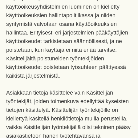
käyttöoikeusyhdistelmien luominen on kielletty
käyttöoikeuksien hallintapolitiikassa ja niiden
syntymistä valvotaan osana käyttöoikeuksien
hallintaa. Erityisesti eri järjestelmien pääkäyttäjien
käyttöoikeudet tarkistetaan säännöllisesti, ja ne
poistetaan, kun käyttäjä ei niitä enää tarvitse.
Käsittelijältä poistuneiden työntekijöiden
käyttöoikeudet poistetaan työsuhteen päättyessä
kaikista järjestelmistä.
Asiakkaan tietoja käsittelee vain Käsittelijän
työntekijät, joiden toimenkuva edellyttää kyseisten
tietojen käsittelyä. Käsittelijän työntekijöille on
kiellettyä käsitellä henkilötietoja muilla perusteilla,
vaikka Käsittelijän työntekijällä olisi tekninen pääsy
asiakastietoon hänen työtehtävänsä ja