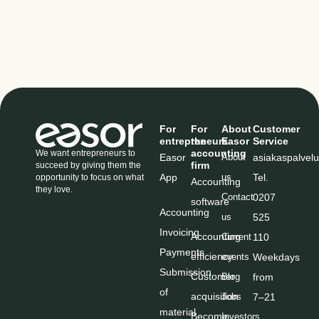
For
For
About
Customer
entrepreneurs
the
Easor
Service
accounting
We want entrepreneurs to
Easor
About
asiakaspalve
firm
succeed by giving them the
App
us
Tel
.
opportunity to focus on what
Accounting
they love.
Contact
0207
software
Accounting
us
525
Invoicing
Accounting
Current
110
Payments
efficiency
events
Weekdays
Submission
Customer
Blog
from
of
acquisition
Jobs
7–21
material
Become
Investors