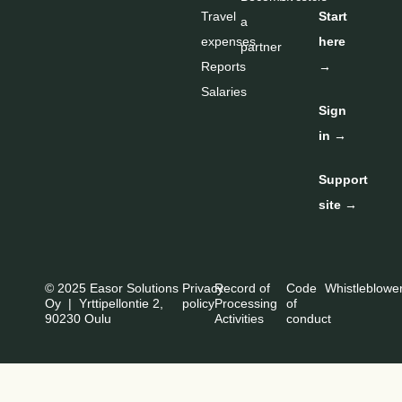
Travel
Start
a
expenses
here
partner
Reports
→
Salaries
Sign
in →
Support
site →
© 2025 Easor Solutions
Privacy
Record of
Code
Whistleblowe
Oy | Yrttipellontie 2,
policy
Processing
of
90230 Oulu
Activities
conduct