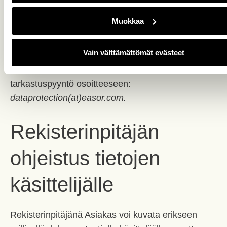
tarkastus- tai muutospyyntö rekisterinpitäjälle ja
Muokkaa
rekisterinpitäjä huolehtii tietojen tarkastus- tai
muutospyynnön toimeenpanon yhdessä
Vain välttämättömät evästeet
henkilötietojen käsittelijän Easorin kanssa.
Rekisterinpitäjän tulee tällöin osoittaa kirjallinen
tarkastuspyyntö osoitteeseen:
dataprotection(at)easor.com.
Rekisterinpitäjän
ohjeistus tietojen
käsittelijälle
Rekisterinpitäjänä Asiakas voi kuvata erikseen