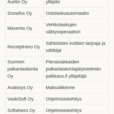
Aurilio Oy
ylläpito
Snowfox Oy
Ostolaskuautomaatio
Verkkolaskujen
Maventa Oy
välitysoperaattori
Sähköisten kuittien tarjoaja ja
ReceiptHero Oy
välittäjä
Suomen
Pienasiakkaiden
palkanlaskenta
palkanlaskentajärjestelmän
Oy
palkkaus.fi ylläpitäjä
Avalosys Oy
Maksuliikenne
VaskiSoft Oy
Ohjelmistokehitys
SoftaNero Oy
Ohjelmistokehitys