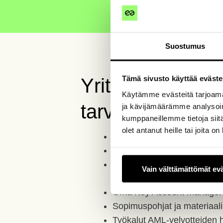
Suostumus
Tämä sivusto käyttää eväste
Yrittäjän vapaus
Käytämme evästeitä tarjoama
tarvitset
ja kävijämäärämme analysoim
kumppaneillemme tietoja siitä
olet antanut heille tai joita o
Modernit työkalut:
Easor Ac
Kattava, m
aksuton koulutus
Myynnin tuki ja asiakashan
Vain välttämättömät ev
kasvattamaan asiakaskunta
Oma Key Account Manager 
Sopimuspohjat ja materiaal
Työkalut AML-velvotteiden 