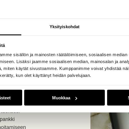
Yksityiskohdat
itä
 ja kaikki mitä
mme sisällön ja mainosten räätälöimiseen, sosiaalisen median
iseen. Lisäksi jaamme sosiaalisen median, mainosalan ja analy
, miten käytät sivustoamme. Kumppanimme voivat yhdistää näitä t
n kerätty, kun olet käyttänyt heidän palvelujaan.
counting & Easor App
 järjestelmien käyttöön
kintakanavat:
autamme sinua
ästeet
Muokkaa
asi
tueksesi
ipankki
hoitamiseen