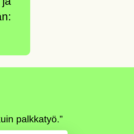
 ja
än:
uin palkkatyö.”