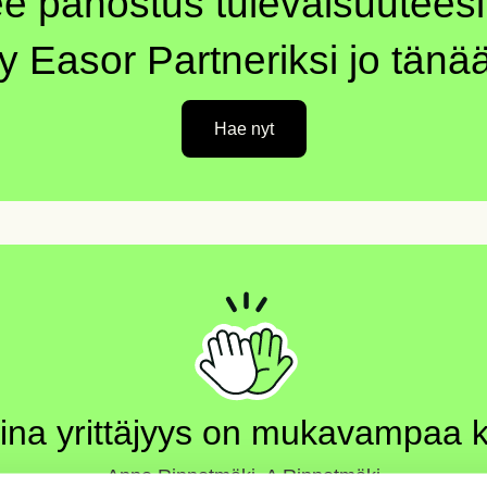
e panostus tulevaisuuteesi
ity Easor Partneriksi jo tänä
Hae nyt
ina yrittäjyys on mukavampaa k
Anne Rinnetmäki, A Rinnetmäki