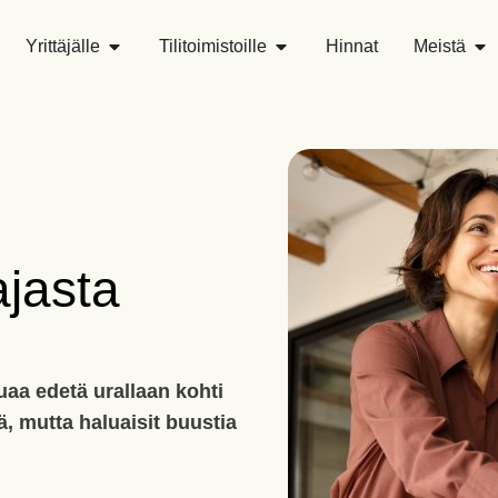
Yrittäjälle
Tilitoimistoille
Hinnat
Meistä
ajasta
uaa edetä urallaan kohti
jä, mutta haluaisit buustia