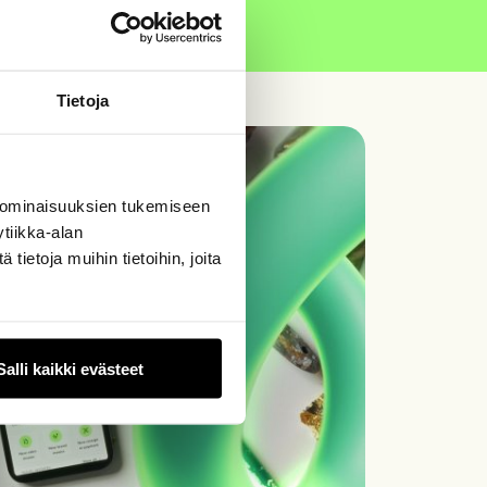
Tietoja
 ominaisuuksien tukemiseen
tiikka-alan
ietoja muihin tietoihin, joita
Salli kaikki evästeet