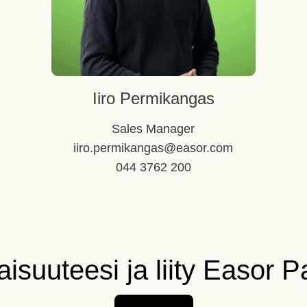
Iiro Permikangas
Sales Manager
iiro.permikangas@easor.com
044 3762 200
isuuteesi ja liity Easor Pa