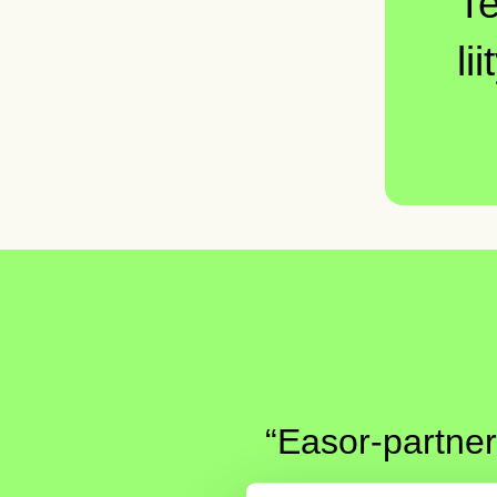
Te
li
“Easor-partner