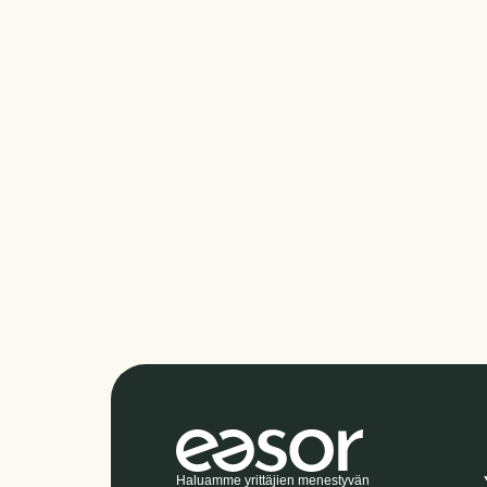
Haluamme yrittäjien menestyvän