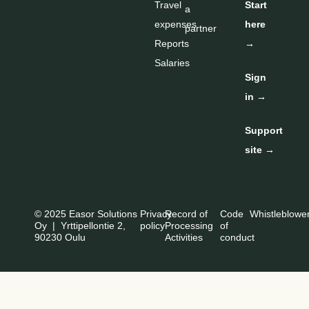
Travel
Start
a
expenses
here
partner
Reports
→
Salaries
Sign
in →
Support
site →
© 2025 Easor Solutions
Privacy
Record of
Code
Whistleblowe
Oy | Yrttipellontie 2,
policy
Processing
of
90230 Oulu
Activities
conduct